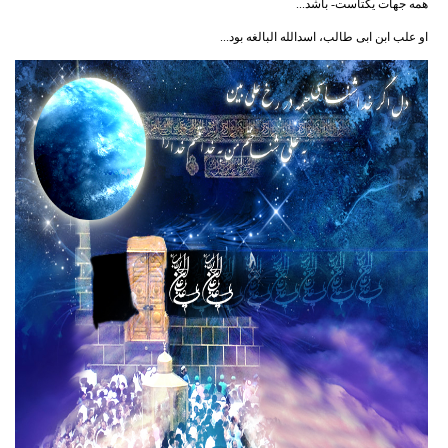
همه جهات یکتاست- باشد...
او علب ابن ابی طالب، اسدالله البالغه بود...