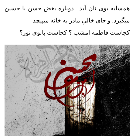
همسایه بوی نان آید . دوباره بغض حسن با حسین
می‏گیرد. و جای خالیِ مادر به خانه می‏پیچد
کجاست فاطمه امشب ؟ کجاست بانوی نور؟