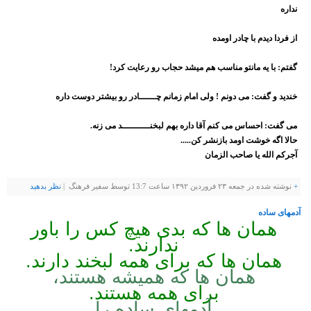
نداره
از فردا دیدم با چادر اومده
گفتم: با یه مانتو مناسب هم میشد حجاب رو رعایت کرد
!
خندید و گفت: می دونم ! ولی امام زمانم چــــــادر رو بیشتر دوست داره
می گفت: احساس می کنم آقا داره بهم لبخنــــــــــد می زنه
.
حالا اگه خوشت اومد بازنشر کن
.....
آجرکم الله یا صاحب الزمان
+
نوشته شده در جمعه ۲۳ فروردین ۱۳۹۲ ساعت 13:7 توسط سفیر فرهنگ |
نظر بدهيد
آدمهای ساده
همان ها که بدی هیچ کس را باور
ندارند
.
همان ها که برای همه لبخند دارند
.
همان ها که همیشه هستند،
برای همه هستند
.
آدمهای ساده را