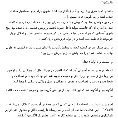
بالمکین"
خانه‌ای که با عرق ریختن‌های آدم(ع) آغاز و با اشک شوق ابراهیم و اسماعیل ساخته
شد... کعبه را می‌گویم؛ خانه عشق را ...
در حین خواندن دعا بود که پیش چشمان حاضران دیوار خانه خدا، ادب کرد و شکافته
شد، به اندازه ای که فاطمه بتواند داخل شود؛ لحظه ورودش قیامتی به پا شده بود! پنج
بانوی آسمانی که هرکدام در دنیا قیامتی به پا کرده بودند، حاضر شدند و اجلال نزول
فرمودند تا فاطمه بنت اسد را در تولد فرزندش یاری کنند...
بر روی سنگ سرخ، گوشه کعبه به دنیایش آوردند تا الوان سبز و سرخ قدمتی به طول
ولایت داشته باشد؛ چرا که اولش سبز و آخرش سرخ بود!
و اینست راه اولیاء خدا...!
لحظه ورودش ندا به آسمان آمد که "جاء الحق و زهق الباطل" تا همگان بدانند او حق
بود و با حق زیست و در راه حق و حقیقت شهید شد؛ او بود که مودت و شفاعت و
شجاعت و دیانت و فصاحت و عفاف و انصاف و عدل و پاکی و نیکی را معنا کرد.
آنگونه بود و آنگونه شد که ابوطالب بعد از تولدش گریه نمود و فرمود: «تمت حجه الله»
...
اسمش را نتوانست انتخاب کند حتی کسی که در وصفش آمده بود "لولاک لمل خلقت
الافلاک" ... این عظمت صاحب آن اسم را می‌رساند تا رابطه خالق و مخلوق حتی از این
نامگذاری مشخص شود و نیازی نباشد کار به " أنذر عشیرتک الأقربین" بکشد.