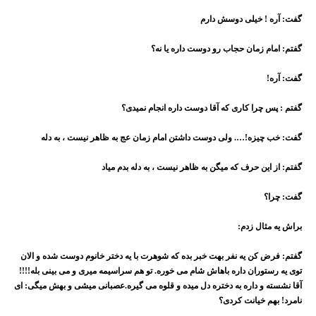
گفت: آره ! خیلی دوسش دارم
گفتم: امام زمان حجاب رو دوست داره یا نه؟
گفت: آره
!
گفتم : پس چرا کاری که آقا دوست داره انجام نمیدی؟
گفت: خب چیزه!…. ولی دوست داشتن امام زمان عج به ظاهر نیست ، به دله
گفتم: از این حرف که میگن به ظاهر نیست ، به دله بدم میاد
گفت: چرا؟
براش یه مثال زدم
:
گفتم
:
فرض کن یه نفر بهت خبر بده که شوهرت با یه دختر خانوم دوست شده و الان
توی یه رستوران داره باهاش شام می خوره. تو هم سراسیمه میری و می بینی بله
!!!!
آقا نشسته و داره به دختره دل میده و قلوه می گیره.عصبانی میشی و بهش میگی: ای
نامرد! بهم خیانت کردی؟