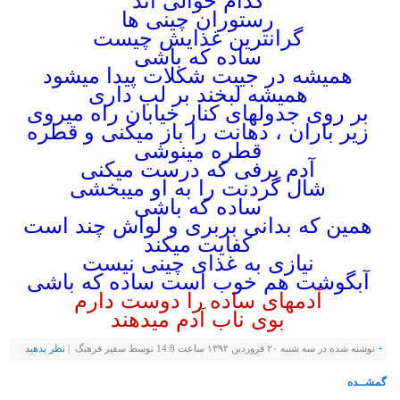
کدام حوالی اند
رستوران چینی ها
گرانترین غذایش چیست
ساده که باشی
همیشه در جیبت شکلات پیدا میشود
همیشه لبخند بر لب داری
بر روی جدولهای کنار خیابان راه میروی
زیر باران ، دهانت را باز میکنی و قطره
قطره مینوشی
آدم برفی که درست میکنی
شال گردنت را به او میبخشی
ساده که باشی
همین که بدانی بربری و لواش چند است
کفایت میکند
نیازی به غذای چینی نیست
آبگوشت هم خوب است
ساده که باشی
آدمهای ساده را دوست دارم
بوی ناب آدم میدهند
+
نوشته شده در سه شنبه ۲۰ فروردین ۱۳۹۲ ساعت 14:8 توسط سفیر فرهنگ |
نظر بدهيد
گمشــده