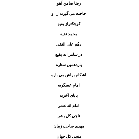
رضا ضامن آهو
حاجت می گیرنداز او
کوچکتراز بقیهِ
محمد تقیهِ
دهُم علی النقی
در سامرا نه بقیع
یازدهمین ستاره
اشکام براش می باره
امام عسگریه
بابای آخریه
امام اثناعشر
ناجی کل بشر
مهدی صاحب زمان
منجی کل جهان