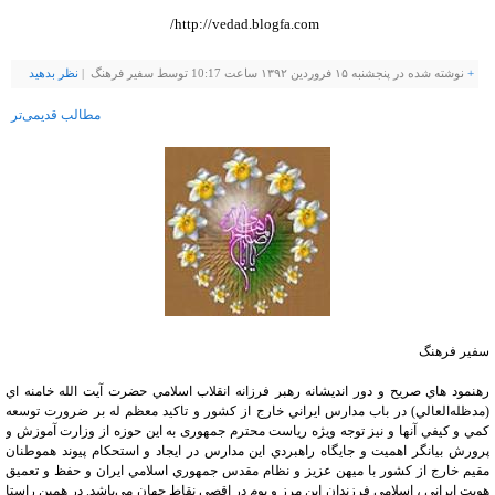
http://vedad.blogfa.com/
+
نوشته شده در پنجشنبه ۱۵ فروردین ۱۳۹۲ ساعت 10:17 توسط سفیر فرهنگ |
نظر بدهيد
مطالب قدیمی‌تر
سفیر فرهنگ
رهنمود هاي صريح و دور انديشانه رهبر فرزانه انقلاب اسلامي حضرت آيت الله خامنه اي
(مدظله‌العالي) در باب مدارس ايراني خارج از كشور و تاكيد معظم له بر ضرورت توسعه
كمي و كيفي آنها و نيز توجه ويژه رياست محترم جمهوری به اين حوزه از وزارت آموزش و
پرورش بيانگر اهميت و جايگاه راهبردي اين مدارس در ايجاد و استحكام پيوند هموطنان
مقيم خارج از كشور با ميهن عزيز و نظام مقدس جمهوري اسلامي ايران و حفظ و تعميق
هويت ايراني ، اسلامي فرزندان اين مرز و بوم در اقصي نقاط جهان مي‌باشد. در همين راستا