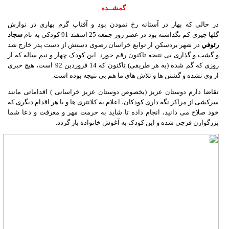
گمشــده
در حالی که بهار در آستانه رخ نمودن بود و آفتاب گرم بهاری در نوازش
گلها
چیزی کم نگذاشته بود در عصر روز جمعه 25 اسفند 91 کودکی به نام
سجاد
رئوفي
در شهر
بردسکن از توابع خراسان رضوی دستش از دست پدر خارج شد
و گشت و گذاری بی
نتیجه تاکنون رقم خورد. این کودک چهار و نیم ساله که از
روزی که گم شده (به هر طریقی) تاکنون که 14 فروردین 92 است، هیچ خبری
از
وی نشده و گشتن ها و تلاش های ما هم بی نتیجه بوده است.
تقاضا دارم دوستان عزیز (بخصوص دوستان عزیز خراسانی ) اقداماتی مانند
سرکشی از
مراکز نگه داری کودکان، اعلام به کلانتری ها و یا هر اقدام دیگری که
خود
صلاح می دانید، انجام داده تا شاید به حرمت مهر و معرفت و دعا شما
بزرگوارن
فرجی شده و این کودک به آغوش خانواده باز گردد.