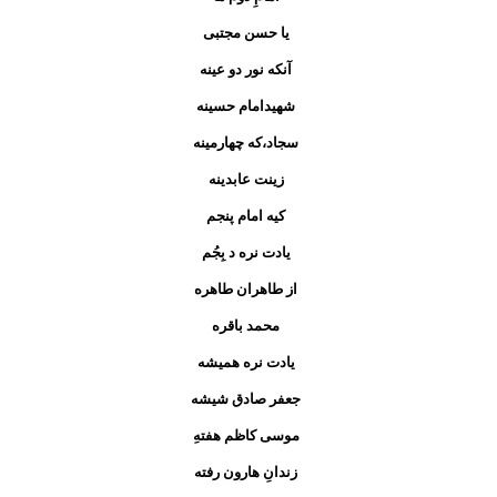
یا حسن مجتبی
آنکه نور دو عینه
شهیدامام حسینه
سجاد،که چهارمینه
زینت عابدینه
کیه امام پنجم
یادت نره د بِجُم
از طاهران طاهره
محمد باقره
یادت نره همیشه
جعفر صادق شیشه
موسی کاظم هفتهِ
زندانِ هارون رفته