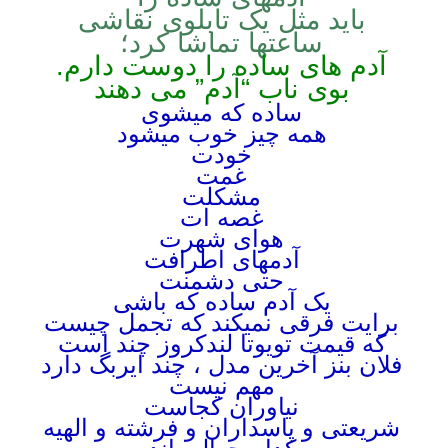
باید مثل یک تابلوی نقاشی
ساعتها تماشا کرد؛
آدم های ساده را دوست دارم
.
بوی ناب
“
آدم” می دهند
ساده که میشوی
همه چیز خوب میشود
خودت
غمت
مشکلت
غصه ات
هوای شهرت
آدمهای اطرافت
حتی دشمنت
یک آدم ساده که باشی
برایت فرقی نمیکند که تجمل چیست
که قیمت تویوتا لندکروز چند است
فلان بنز آخرین مدل ، چند ایربگ دارد
مهم نیست
نیاوران کجاست
شریعتی و پاسداران و فرشته و الهیه