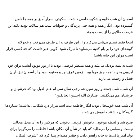
آسمان آن شب جلوه و شکوه خاصی داشت، سکوتی اسرار آمیز بر همه جا دامن
گسترده بود... انگار همه و همه حتی پرندگان و حیوانات شب هم ساکت بودند نکند این
فرصت طلایی را از دست بدهند.
اینجا فقط نسیم بی‌تابی می‌کرد و از این طرف به آن طرف می‌رفت و عجولانه
گونه‌های خود را بر بام کعبه می‌سایید تا تبرک شود؛ گویی خبر داشت که چه کسی قرار
است مولود این خانه باشد!
شب به نیمه نزدیک می‌شد و همه منتظر فرصتی بودند تا از نور مولود آنشب براي خود
آبرویی بخرند؛ همه چیز مهیا بود... زمین غرق نور و معنویت بود و از آسمان نیز باران
فضل و رحمت می‌بارید.
آن شب، شب جمعه و روز سیزدهم رجب سال سی ام عام الفیل بود که عرشیان و
فرشیان هم می‌گفتند: "فتبارک الله احسن الخالقین"
آن شب همه خوشحال بودند انگار فاطمه بنت اسد نیز از درد شکایتی نداشت؛ ستاره‌ها
گریه‌کنان داشتند خاموش می‌شدند.
صبح شد و لحظه موعود... دعوتش کردند... دعوتی که هرکس را به آن محل مجالی
نیست و مقامی را می‌طلبد که باید در شأن آن مکان باشد؛ فاطمه را می‌گویم؛ برای
تولد امیر پاکی‌ها به خانه راهش دادند و چقدر مصداق پیدا کرد که: "شرف المکان