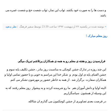
و دست ها را به صورت خود بكشد. ثواب اين نماز، ثواب شصت حج و شصت عمره مى
باشد
+
نوشته شده در یکشنبه ۲۲ اردیبهشت ۱۳۹۲ ساعت 23:39 توسط سفیر فرهنگ |
نظر بدهيد
روز معلم مبارک !
فرارسیدن روز و هفته ی معلم رو به همه ی همکاران پرتلاشم تبریک میگم.
این چند روزه در تدارک جشن کوچکی به مناسبت روز مادر ، جشن تکلیف پایه سوم و
جشن الفبای پایه ی اول بودم و شکر خدا این مراسم به خوبی و با حضور تمامی اولیا و
همکاران سفارت برگزار شد . از همه به خاطر حضور پر مهرشون تشکر می کنم.
البته اولیا و دانش آموزان هم ما رو شرمنده کردند و به پیشواز روز معلم رفتند که به
این وسیله از همشون سپاسگزاریم.
در فرصت بعدی تصاویری از جشن کوچکمون می گذارم ان شاالله.