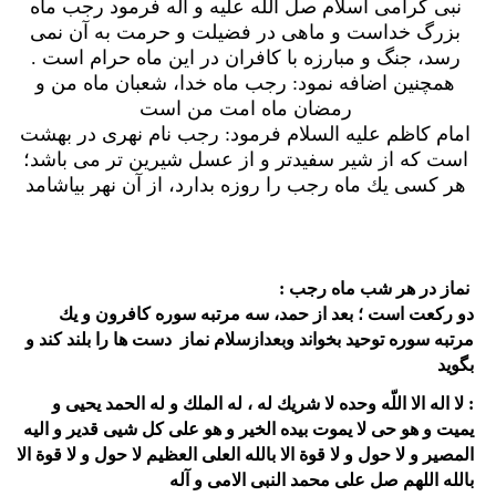
نبى گرامى اسلام صل الله عليه و آله فرمود رجب ماه
بزرگ خداست و ماهى در فضيلت و حرمت به آن نمى
رسد، جنگ و مبارزه با كافران در اين ماه حرام است .
همچنين اضافه نمود: رجب ماه خدا، شعبان ماه من و
رمضان ماه امت من است
امام كاظم عليه السلام فرمود: رجب نام نهرى در بهشت
است كه از شير سفيدتر و از عسل شيرين تر مى باشد؛
هر كسى يك ماه رجب را روزه بدارد، از آن نهر بياشامد
نماز در هر شب ماه رجب :
دو ركعت است ؛ بعد از حمد، سه مرتبه سوره كافرون و يك
مرتبه سوره توحيد بخواند وبعدازسلام نماز دست ها را بلند كند و
بگويد
: لا اله الا اللّه وحده لا شريك له ، له الملك و له الحمد يحيى و
يميت و هو حى لا يموت بيده الخير و هو على كل شيى قدير و اليه
المصير و لا حول و لا قوة الا بالله العلى العظيم لا حول و لا قوة الا
بالله اللهم صل على محمد النبى الامى و آله