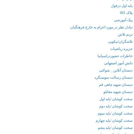
پایه اول دزفول
پلاک 001
پیک آموزشی
تبادل نظر در مورد اعزام به خارج فرهنگيان
ترنم تلاش
تلاشگران/نیکویی
جزیره ریاضیات
خاطرات حضوردراسپانیا
دانش آموز اصفهانی
دبستان آنلاین _ شوکتی
دبستان رسالت سوسنگرد
دبستان شهید چاهی قم
دبستان شهید مغانلو
سخت کوشان /پایه اول
سخت کوشان /پایه دوم
سخت کوشان /پایه سوم
سخت کوشان /پایه چهارم
سخت کوشان /پایه پنجم