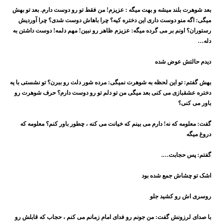
بعد شوهرت بلند میشه و بهت میگه : عزیزم! من فقط تو رو دوست دارم. بعد تو بهش
میگی: اگه منو دوست داری این دختره کیه؟ چرا باهاش دوست شدی؟ چرا آوردیش
رستوران؟ اونم بر می گرده میگه: عزیزم ظاهر رو نبین! مهم دلمه! دوست داشتن به
دله
…
دیدم حالتش عوض شده
بهش گفتم: تو این لحظه به شوهرت نمیگی: مرده شور دلت رو ببرن؟ تو نشستی با یه
دختره عشقبازی می کنی بعد میگی من تو دلم تو رو دوست دارم؟ حرف شوهرت رو
باور می کنی؟
گفت: معلومه که نه! دارم می بینم که خیانت می کنه ، چطور باور کنم؟ معلومه که
دروغ میگه
گفتم: پس حجابت
….
اشک تو چشاش جمع شده بود
روسری اش رو کشید جلو
با صدای لرزونش گفت: من جونم رو فدای امام زمانم می کنم ، حجاب که قابلش رو