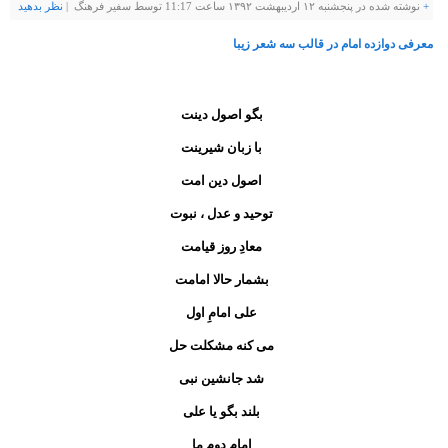
+
نوشته شده در پنجشنبه ۱۲ اردیبهشت ۱۳۹۲ ساعت 11:17 توسط سفیر فرهنگ |
نظر بدهيد
معرفی دوازده امام در قالب سه شعر زیبا
بگو اصول دینت
با زبان شیرینت
اصول دین امت
توحید و عدل ، نبوت
معادِ روز قیامت
بشمار حالا امامت
علی امامِ اول
می کنه مشکلت حل
شد جانشین نبی
بلند بگو یا علی
امامِ دوم ما