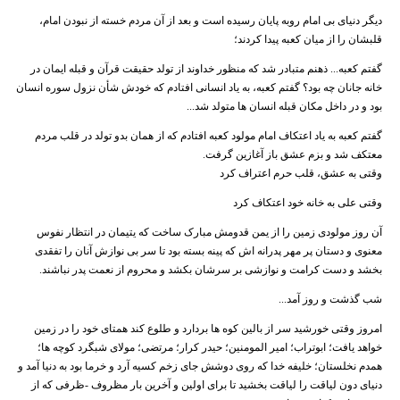
دیگر دنیای بی امام روبه پایان رسیده است و بعد از آن مردم خسته از نبودن امام،
قلبشان را از میان کعبه پیدا کردند؛
گفتم کعبه... ذهنم متبادر شد که منظور خداوند از تولد حقیقت قرآن و قبله ایمان در
خانه جانان چه بود؟ گفتم کعبه، به یاد انسانی افتادم که خودش شأن نزول سوره انسان
بود و در داخل مکان قبله انسان ها متولد شد...
گفتم کعبه به یاد اعتکاف امام مولود کعبه افتادم که از همان بدو تولد در قلب مردم
معتکف شد و بزم عشق باز آغازین گرفت.
وقتی به عشق، قلب حرم اعتراف کرد
وقتی علی به خانه خود اعتکاف کرد
آن روز مولودی زمین را از یمن قدومش مبارک ساخت که یتیمان در انتظار نفوس
معنوی و دستان پر مهر پدرانه اش که پینه بسته بود تا سر بی نوازش آنان را تفقدی
بخشد و دست کرامت و نوازشی بر سرشان بکشد و محروم از نعمت پدر نباشند.
شب گذشت و روز آمد...
امروز وقتی خورشید سر از بالین کوه ها بردارد و طلوع کند همتای خود را در زمین
خواهد یافت؛ ابوتراب؛ امیر المومنین؛ حیدر کرار؛ مرتضی؛ مولای شبگرد کوچه ها؛
همدم نخلستان؛ خلیفه خدا که روی دوشش جای زخم کسیه آرد و خرما بود به دنیا آمد و
دنیای دون لیاقت را لیاقت بخشید تا برای اولین و آخرین بار مظروف -ظرفی که از