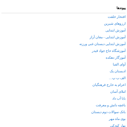
پیوندها
افتخار خلقت
ارزوهای شیرین
آموزش ابتدایی
آموزش ابتدایی - مغان آراز
آموزش ابتدایی دبستان غنی ورزنه
آموزشگاه حاج جواد قیدر
آموزگار دهکده
آوای الفبا
ادبستان یک
الف ب پ....
اعزام به خارج فرهنگیان
املای آسان
بابا آب داد
باغچه دانش و معرفت
بانک سوالات دوم دبستان
بوی ماه مهر
بهار کودکی